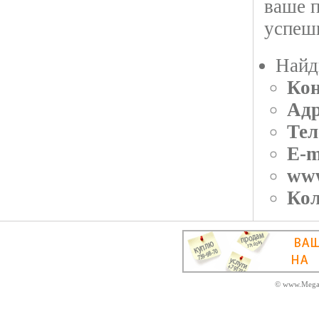
ваше п
успеш
Найд
Кон
Адр
Тел
E-m
ww
Кол
© www.MegaD