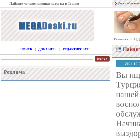
Найдите лучшие клиники красоты в Турции
Доски объявлен
Реклама в .RU
|
Д
Найдит
ПОИСК
|
ДОБАВИТЬ
|
РЕДАКТИРОВАТЬ
2024-10-
Реклама
Вы ищ
Турция
нашей
воспо
обслу
Начина
выздор