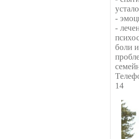
устало
- эмоц
- лече
психос
боли и
пробле
семейн
Телефо
14