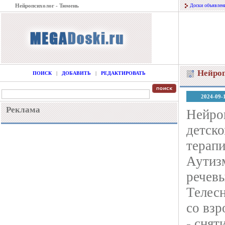
Нейропсихолог - Тюмень
Доски объявлен
Нейроп
ПОИСК
|
ДОБАВИТЬ
|
РЕДАКТИРОВАТЬ
2024-09-
Реклама
Нейроп
детско
терапи
Аутизм
речевы
Телесн
со вз
- снят