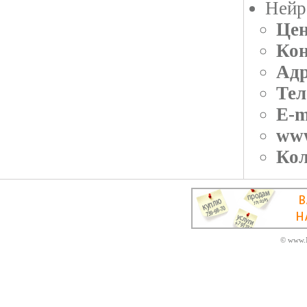
Нейр
Цен
Кон
Адр
Тел
E-m
ww
Кол
© www.